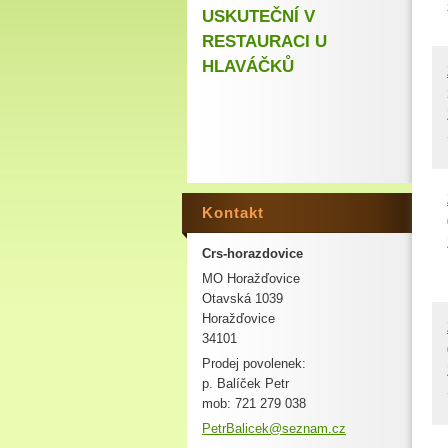
USKUTEČNÍ V
RESTAURACI U
HLAVÁČKŮ
Kontakt
Crs-horazdovice
MO Horažďovice
Otavská 1039
Horažďovice
34101
Prodej povolenek:
p. Balíček Petr
mob: 721 279 038
PetrBali
cek@sezn
am.cz