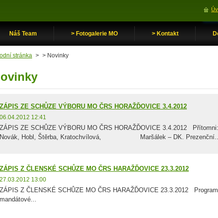
Úv
Náš Team
> Fotogalerie MO
> Kontakt
D
odní stránka
>
> Novinky
ovinky
ZÁPIS ZE SCHŮZE VÝBORU MO ČRS HORAŽĎOVICE 3.4.2012
06.04.2012 12:41
ZÁPIS ZE SCHŮZE VÝBORU MO ČRS HORAŽĎOVICE 3.4.2012 Přítomni: Kác
Novák, Hobl, Štěrba, Kratochvílová, Maršálek – DK. Prezenční..
ZÁPIS Z ČLENSKÉ SCHŮZE MO ČRS HARAŽĎOVICE 23.3.2012
27.03.2012 13:00
ZÁPIS Z ČLENSKÉ SCHŮZE MO ČRS HARAŽĎOVICE 23.3.2012 Pro
mandátové...