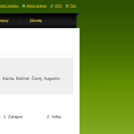
odní stránka
Mapa stránek
RSS
Tisk
otazy
Závody
ha, Balíček, Černý, Augustín,
.
gram: 1. Zahájení 2. Volba