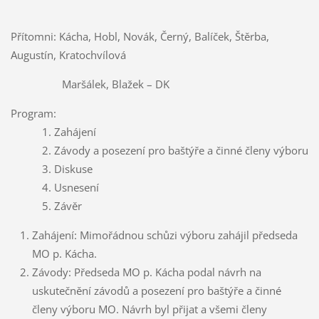
Přítomni: Kácha, Hobl, Novák, Černý, Balíček, Štěrba,
Augustín, Kratochvílová
Maršálek, Blažek – DK
Program:
1. Zahájení
2. Závody a posezení pro baštýře a činné členy výboru
3. Diskuse
4. Usnesení
5. Závěr
Zahájení: Mimořádnou schůzi výboru zahájil předseda
MO p. Kácha.
Závody: Předseda MO p. Kácha podal návrh na
uskutečnění závodů a posezení pro baštýře a činné
členy výboru MO. Návrh byl přijat a všemi členy