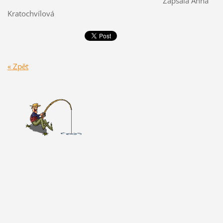
Zapsala Anna
Kratochvílová
« Zpět