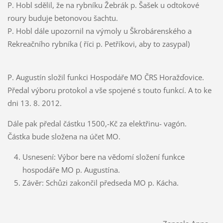
P. Hobl sdělil, že na rybníku Žebrák p. Šašek u odtokové
roury buduje betonovou šachtu.
P. Hobl dále upozornil na výmoly u Škrobárenského a
Rekreačního rybníka ( říci p. Petříkovi, aby to zasypal)
P. Augustín složil funkci Hospodáře MO ČRS Horažďovice.
Předal výboru protokol a vše spojené s touto funkcí. A to ke
dni 13. 8. 2012.
Dále pak předal částku 1500,-Kč za elektřinu- vagón.
Částka bude složena na účet MO.
Usnesení: Výbor bere na vědomí složení funkce
hospodáře MO p. Augustína.
Závěr: Schůzi zakončil předseda MO p. Kácha.