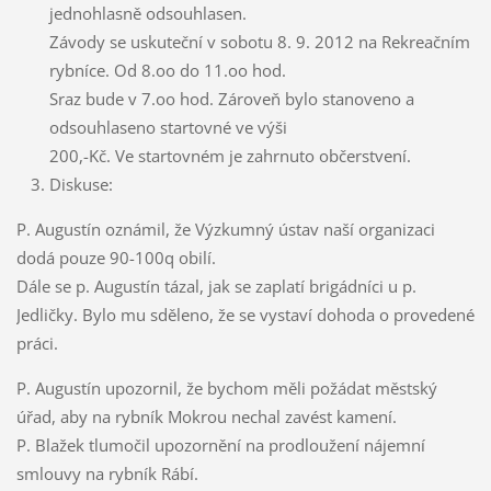
jednohlasně odsouhlasen.
Závody se uskuteční v sobotu 8. 9. 2012 na Rekreačním
rybníce. Od 8.oo do 11.oo hod.
Sraz bude v 7.oo hod. Zároveň bylo stanoveno a
odsouhlaseno startovné ve výši
200,-Kč. Ve startovném je zahrnuto občerstvení.
Diskuse:
P. Augustín oznámil, že Výzkumný ústav naší organizaci
dodá pouze 90-100q obilí.
Dále se p. Augustín tázal, jak se zaplatí brigádníci u p.
Jedličky. Bylo mu sděleno, že se vystaví dohoda o provedené
práci.
P. Augustín upozornil, že bychom měli požádat městský
úřad, aby na rybník Mokrou nechal zavést kamení.
P. Blažek tlumočil upozornění na prodloužení nájemní
smlouvy na rybník Rábí.