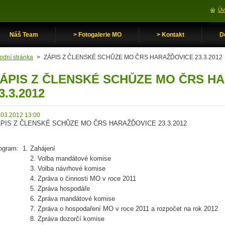
Úv
Náš Team
> Fotogalerie MO
> Kontakt
D
odní stránka
>
ZÁPIS Z ČLENSKÉ SCHŮZE MO ČRS HARAŽĎOVICE 23.3.2012
ÁPIS Z ČLENSKÉ SCHŮZE MO ČRS H
3.3.2012
.03.2012 13:00
PIS Z ČLENSKÉ SCHŮZE MO ČRS HARAŽĎOVICE 23.3.2012
ogram: 1. Zahájení
. Volba mandátové komise
. Volba návrhové komise
. Zpráva o činnosti MO v roce 2011
. Zpráva hospodáře
. Zpráva mandátové komise
 Zpráva o hospodaření MO v roce 2011 a rozpočet na rok 2012
. Zpráva dozorčí komise