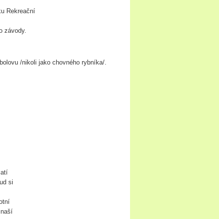
u Rekreační
 závody.
 /nikoli jako chovného rybníka/.
atí
d si
tní
naší