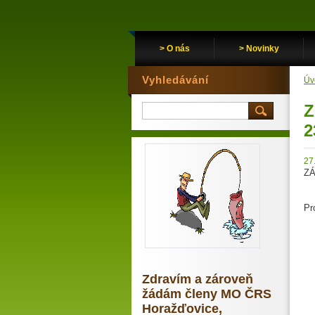
> O nás
> Novinky
Vyhledávání
Úv
Z
2
27
ZÁ
Pr
2
3
4
5
Zdravím a zároveň
6
žádám členy MO ČRS
7.
8
Horažďovice,