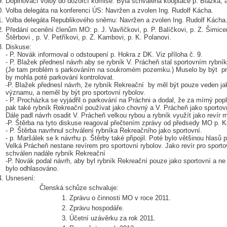
Doplňovací volby do dozorčí komise: Byla schválena kooptace p. Blažka, 
Volba delegáta na konferenci ÚS: Navržen a zvolen Ing. Rudolf Kácha.
Volba delegáta Republikového sněmu: Navržen a zvolen Ing. Rudolf Kácha
Předání ocenění členům MO: p. J. Vavřičkovi, p. P. Balíčkovi, p. Z. Šimice
Štěrbovi , p. V. Petříkovi, p. Z. Kambovi, p. K. Polanovi.
Diskuse:
- P. Novák informoval o odstoupení p. Hokra z DK. Viz příloha č. 9.
- P. Blažek přednesl návrh aby se rybník V. Prácheň stal sportovním rybní
(Je tam problém s parkováním na soukromém pozemku.) Muselo by být pr
by mohla poté parkování kontrolovat.
-P. Blažek přednesl návrh, že rybník Rekreační by měl být pouze veden ja
významu, a neměl by být pro sportovní rybolov.
- P. Procházka se vyjádřil o parkování na Práchni a dodal, že za mírný pop
pak také rybník Rekreační používat jako chovný a V. Prácheň jako sportov
Dále padl návrh osadit V. Prácheň velkou rybou a rybník využít jako revír
-P. Štěrba na tyto diskuse reagoval přečtením zprávy od předsedy MO p. K
- P. Štěrba navrhnul schválení rybníka Rekreačního jako sportovní.
- p. Maršálek se k návrhu p. Štěrby také připojil. Poté bylo většinou hlasů
Velká Prácheň nestane revírem pro sportovní rybolov. Jako revír pro sport
schválen nadále rybník Rekreační
-P. Novák podal návrh, aby byl rybník Rekreační pouze jako sportovní a ne
bylo odhlasováno.
Usnesení:
Členská schůze schvaluje:
1. Zprávu o činnosti MO v roce 2011.
2. Zprávu hospodáře.
3. Účetní uzávěrku za rok 2011.