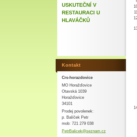
USKUTEČNÍ V
RESTAURACI U
HLAVÁČKŮ
Kontakt
Crs-horazdovice
MO Horažďovice
Otavská 1039
Horažďovice
34101
Prodej povolenek:
p. Balíček Petr
mob: 721 279 038
PetrBali
cek@sezn
am.cz