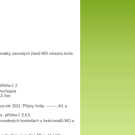
památky zesnulých členů MO minutou ticha.
říloha č.2.
íschopná.
12 žen,
ok 2011. Příjmy činily ---------,-Kč a
z. příloha č.3,4,5.
provedených kontrolách u funkcionářů MO a