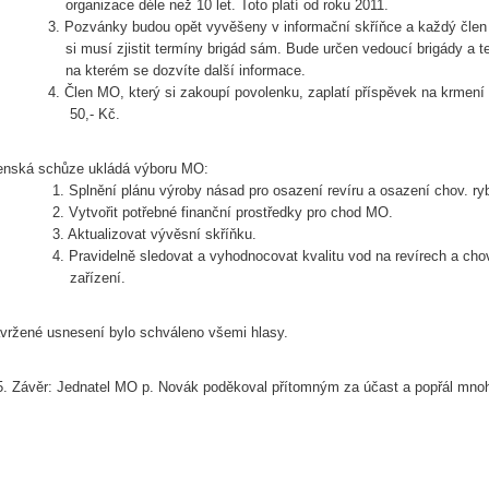
ganizace déle než 10 let. Toto platí od roku 2011.
 Pozvánky budou opět vyvěšeny v informační skříňce a každý čle
 musí zjistit termíny brigád sám. Bude určen vedoucí brigády a tel.
 kterém se dozvíte další informace.
 Člen MO, který si zakoupí povolenku, zaplatí příspěvek na krmení 
0,- Kč.
enská schůze ukládá výboru MO:
 Splnění plánu výroby násad pro osazení revíru a osazení chov. ryb
 Vytvořit potřebné finanční prostředky pro chod MO.
 Aktualizovat vývěsní skříňku.
 Pravidelně sledovat a vyhodnocovat kvalitu vod na revírech a cho
ařízení.
vržené usnesení bylo schváleno všemi hlasy.
Závěr: Jednatel MO p. Novák poděkoval přítomným za účast a popřál mno