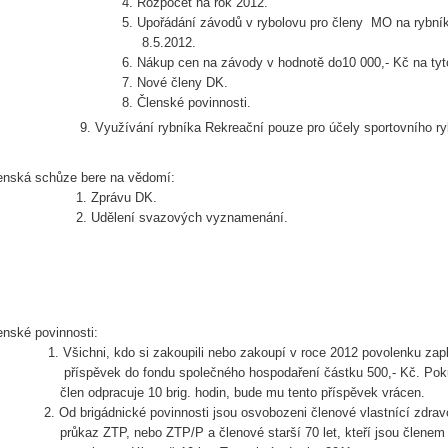
4. Rozpočet na rok 2012.
5. Upořádání závodů v rybolovu pro členy MO na rybník
8.5.2012.
6. Nákup cen na závody v hodnotě do10 000,- Kč na tyto
7. Nové členy DK.
8. Členské povinnosti.
 Využívání rybníka Rekreační pouze pro účely sportovního rybolovu
enská schůze bere na vědomí:
. Zprávu DK.
. Udělení svazových vyznamenání.
enské povinnosti:
 Všichni, kdo si zakoupili nebo zakoupí v roce 2012 povolenku zapl
íspěvek do fondu společného hospodaření částku 500,- Kč. Poku
en odpracuje 10 brig. hodin, bude mu tento příspěvek vrácen.
 Od brigádnické povinnosti jsou osvobozeni členové vlastnící zdravo
ůkaz ZTP, nebo ZTP/P a členové starší 70 let, kteří jsou členem 