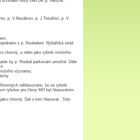
a schválen nový člen DK p. Hanzlík.
.
mu, p. V.Novákovi, p. J.Tesařovi, p. V.
kem.
ojednáno s p. Roubalem. Rybářská stráž
ko chovný, a nebo jako rybník místního
latek by p. Roubal parkování umožnil. Dále
ní.
 místního významu.
áchy.
 přítomných odhlasováno, že se rybník
ovní rybolov pro členy MO byl hlasováním
 jako chovný. Dal o tom hlasovat. Toto