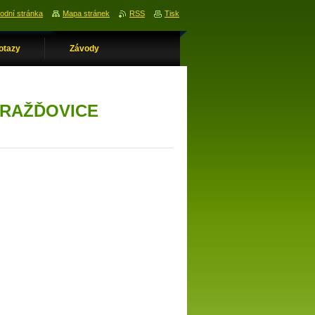
odní stránka
Mapa stránek
RSS
Tisk
otazy
Závody
ARAŽĎOVICE