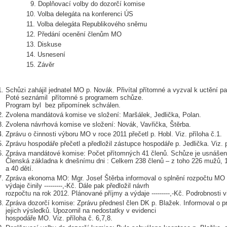
. Doplňovací volby do dozorčí komise
. Volba delegáta na konferenci ÚS
1. Volba delegáta Republikového sněmu
2. Předání ocenění členům MO
3. Diskuse
4. Usnesení
5. Závěr
Schůzi zahájil jednatel MO p. Novák. Přivítal přítomné a vyzval k uctění 
Poté seznámil přítomné s programem schůze.
Program byl bez připomínek schválen.
Zvolena mandátová komise ve složení: Maršálek, Jedlička, Polan.
Zvolena návrhová komise ve složení: Novák, Vavřička, Štěrba.
Zprávu o činnosti výboru MO v roce 2011 přečetl p. Hobl. Viz. příloha č.1.
Zprávu hospodáře přečetl a předložil zástupce hospodáře p. Jedlička. Viz. p
Zpráva mandátové komise: Počet přítomných 41 členů. Schůze je usnášen
Členská základna k dnešnímu dni : Celkem 238 členů – z toho 226 mužů, 
a 40 dětí.
Zpráva ekonoma MO: Mgr. Josef Štěrba informoval o splnění rozpočtu MO za r
výdaje činily ---------,-Kč. Dále pak předložil návrh
rozpočtu na rok 2012. Plánované příjmy a výdaje ---------,-Kč. Podrobnosti vi
Zpráva dozorčí komise: Zprávu přednesl člen DK p. Blažek. Informoval o 
jejich výsledků. Upozornil na nedostatky v evidenci
hospodáře MO. Viz. příloha č. 6,7,8.