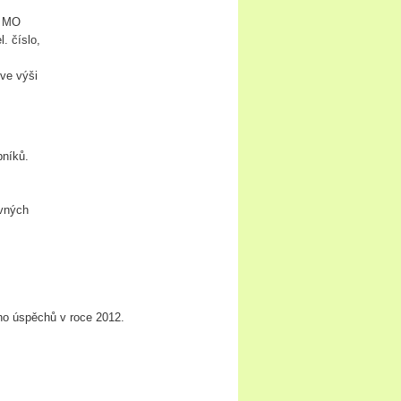
n MO
 číslo,
ve výši
níků.
vných
ho úspěchů v roce 2012.