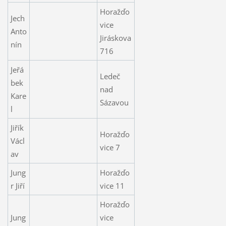
Horažďo
Jech
vice
Anto
Jiráskova
nín
716
Jeřá
Ledeč
bek
nad
Kare
Sázavou
l
Jiřík
Horažďo
Václ
vice 7
av
Jung
Horažďo
r Jiří
vice 11
Horažďo
Jung
vice