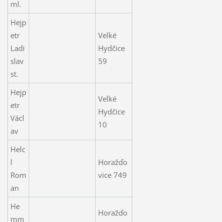
ml.
Hejp
etr
Velké
Ladi
Hydčice
slav
59
st.
Hejp
Velké
etr
Hydčice
Václ
10
av
Helc
l
Horažďo
Rom
vice 749
an
He
Horažďo
mm