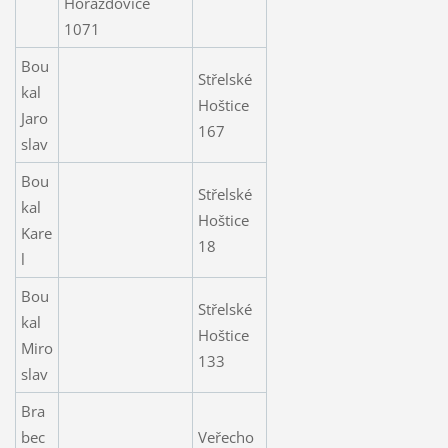
Horažďovice
1071
Bou
Střelské
kal
Hoštice
Jaro
167
slav
Bou
Střelské
kal
Hoštice
Kare
18
l
Bou
Střelské
kal
Hoštice
Miro
133
slav
Bra
bec
Veřecho