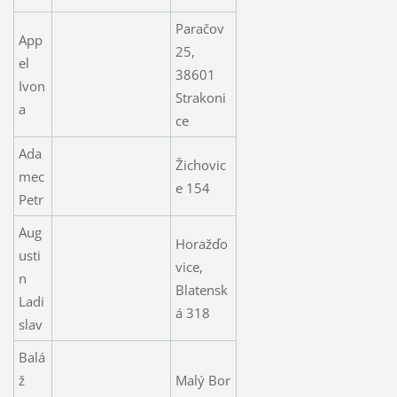
Paračov
App
25,
el
38601
Ivon
Strakoni
a
ce
Ada
Žichovic
mec
e 154
Petr
Aug
Horažďo
usti
vice,
n
Blatensk
Ladi
á 318
slav
Balá
ž
Malý Bor