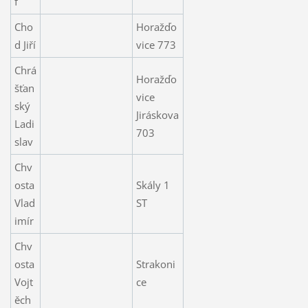
f
Cho
Horažďo
d Jiří
vice 773
Chrá
Horažďo
šťan
vice
ský
Jiráskova
Ladi
703
slav
Chv
osta
Skály 1
Vlad
ST
imír
Chv
osta
Strakoni
Vojt
ce
ěch