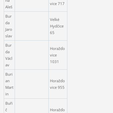
ha
vice 717
Aleš
Bur
Velké
da
Hydčice
Jaro
65
slav
Bur
Horažďo
da
vice
Václ
1031
av
Buri
an
Horažďo
Mart
vice 955
in
Buři
č
Horažďo