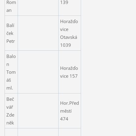
Rom
139
an
Horažďo
Balí
vice
ček
Otavská
Petr
1039
Balo
n
Horažďo
Tom
vice 157
áš
ml.
Beč
Hor.Před
vář
městí
Zde
474
něk