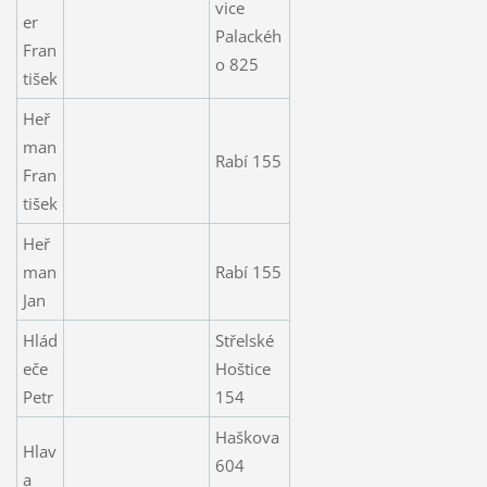
vice
er
Palackéh
Fran
o 825
tišek
Heř
man
Rabí 155
Fran
tišek
Heř
man
Rabí 155
Jan
Hlád
Střelské
eče
Hoštice
Petr
154
Haškova
Hlav
604
a