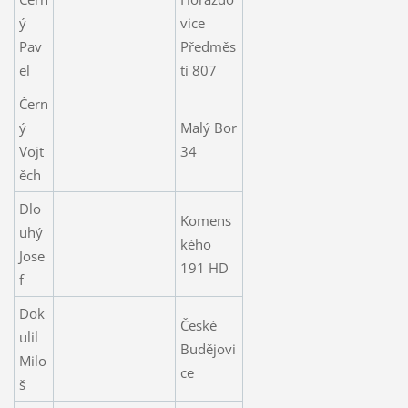
ý
vice
Pav
Předměs
el
tí 807
Čern
ý
Malý Bor
Vojt
34
ěch
Dlo
Komens
uhý
kého
Jose
191 HD
f
Dok
České
ulil
Budějovi
Milo
ce
š