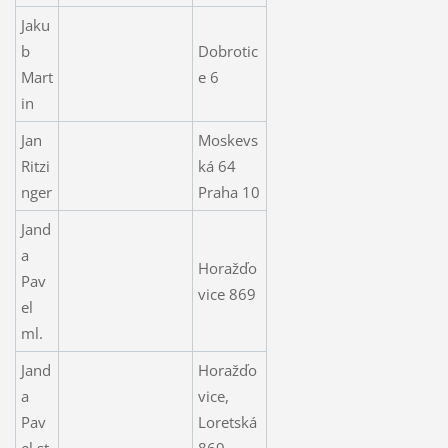
Jaku
b
Dobrotic
Mart
e 6
in
Jan
Moskevs
Ritzi
ká 64
nger
Praha 10
Jand
a
Horažďo
Pav
vice 869
el
ml.
Jand
Horažďo
a
vice,
Pav
Loretská
el st.
869