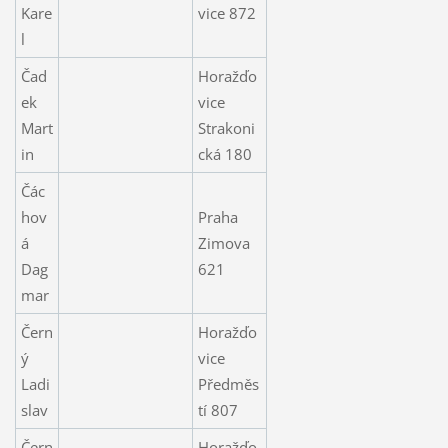
Kare
vice 872
l
Čad
Horažďo
ek
vice
Mart
Strakoni
in
cká 180
Čác
hov
Praha
á
Zimova
Dag
621
mar
Čern
Horažďo
ý
vice
Ladi
Předměs
slav
tí 807
Čern
Horažďo