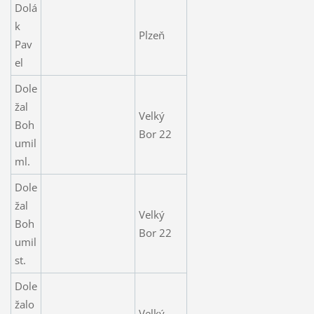
Dolá
k
Plzeň
Pav
el
Dole
žal
Velký
Boh
Bor 22
umil
ml.
Dole
žal
Velký
Boh
Bor 22
umil
st.
Dole
žalo
Velký