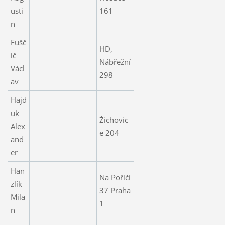
usti
161
n
Fušč
HD,
ič
Nábřežní
Václ
298
av
Hajd
uk
Žichovic
Alex
e 204
and
er
Han
Na Pořičí
zlík
37 Praha
Mila
1
n