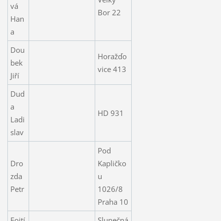
vá
Bor 22
Han
a
Dou
Horažďo
bek
vice 413
Jiří
Dud
a
HD 931
Ladi
slav
Pod
Dro
Kapličko
zda
u
Petr
1026/8
Praha 10
Fojtí
Slunečná