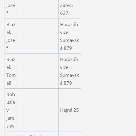
Jose
Zářečí
f
627
Blaž
Horažďo
ek
vice
Jose
Šumavsk
f
á 879
Blaž
Horažďo
ek
vice
Tom
Šumavsk
áš
á 879
Boh
usla
v
Hejná 25
Jaro
slav