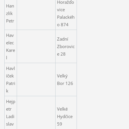
Horažďo
Han
vice
zlík
Palackéh
Petr
o 874
Hav
Zadní
elec
Zborovic
Kare
e 28
l
Havl
íček
Velký
Patri
Bor 126
k
Hejp
etr
Velké
Ladi
Hydčice
slav
59