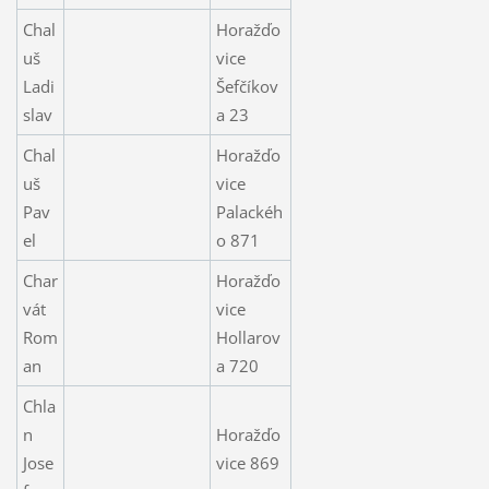
Chal
Horažďo
uš
vice
Ladi
Šefčíkov
slav
a 23
Chal
Horažďo
uš
vice
Pav
Palackéh
el
o 871
Char
Horažďo
vát
vice
Rom
Hollarov
an
a 720
Chla
n
Horažďo
Jose
vice 869