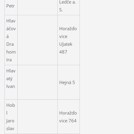
Ledče a.
Petr
S.
Hlav
áčov
Horažďo
á
vice
Dra
UJatek
hom
487
íra
Hlav
atý
Hejná 5
Ivan
Hob
l
Horažďo
Jaro
vice 764
slav