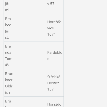
Jiří
v 57
ml.
Bra
Horažďo
bec
vice
Jiří
1071
st.
Bra
nda
Pardubic
Tom
e
áš
Bruc
Střelské
kner
Hoštice
Oldř
157
ich
Brů
Horažďo