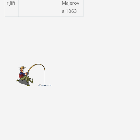
r Jiří
Majerov
a 1063