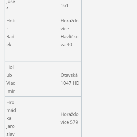
Jose
161
f
Hok
Horažďo
r
vice
Rad
Havlíčko
ek
va 40
Hol
ub
Otavská
Vlad
1047 HD
imír
Hro
mád
Horažďo
ka
vice 579
Jaro
slav