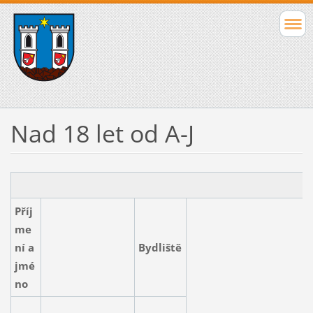
Nad 18 let od A-J
Příj
me
ní a
Bydliště
jmé
no