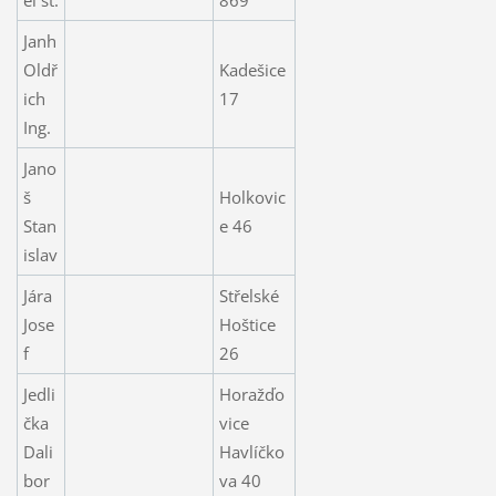
Janh
Oldř
Kadešice
ich
17
Ing.
Jano
š
Holkovic
Stan
e 46
islav
Jára
Střelské
Jose
Hoštice
f
26
Jedli
Horažďo
čka
vice
Dali
Havlíčko
bor
va 40