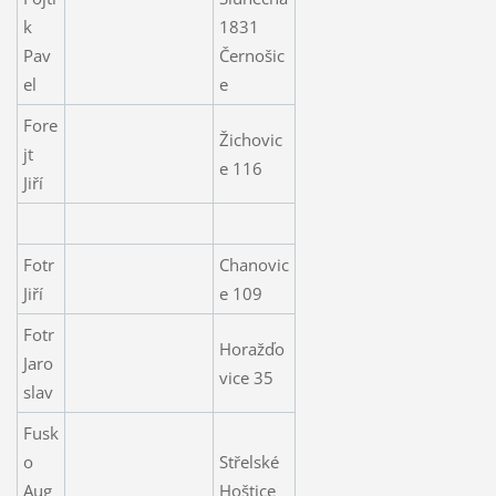
k
1831
Pav
Černošic
el
e
Fore
Žichovic
jt
e 116
Jiří
Fotr
Chanovic
Jiří
e 109
Fotr
Horažďo
Jaro
vice 35
slav
Fusk
o
Střelské
Aug
Hoštice