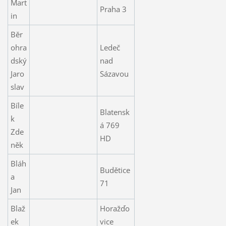
Mart
Praha 3
in
Běr
ohra
Ledeč
dský
nad
Jaro
Sázavou
slav
Bíle
Blatensk
k
á 769
Zde
HD
něk
Bláh
Budětice
a
71
Jan
Blaž
Horažďo
ek
vice