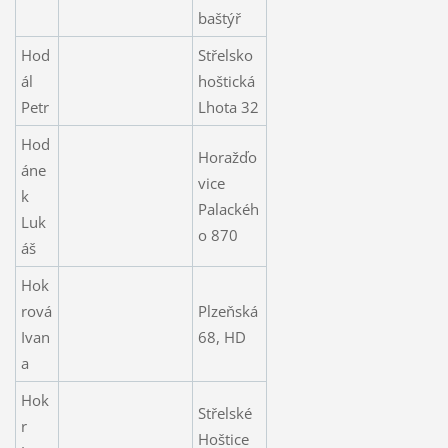
baštýř
Hod
Střelsko
ál
hoštická
Petr
Lhota 32
Hod
Horažďo
áne
vice
k
Palackéh
Luk
o 870
áš
Hok
rová
Plzeňská
Ivan
68, HD
a
Hok
Střelské
r
Hoštice