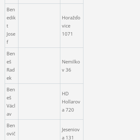
Ben
edik
Horažďo
t
vice
Jose
1071
f
Ben
eš
Nemilko
Rad
v 36
ek
Ben
HD
eš
Hollarov
Václ
a 720
av
Ben
Jeseniov
ovič
a 131