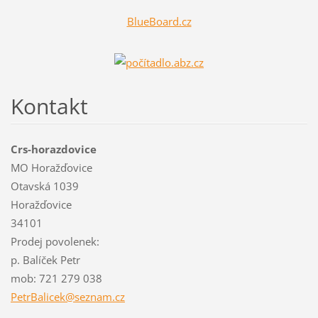
BlueBoard.cz
Kontakt
Crs-horazdovice
MO Horažďovice
Otavská 1039
Horažďovice
34101
Prodej povolenek:
p. Balíček Petr
mob: 721 279 038
PetrBali
cek@sezn
am.cz