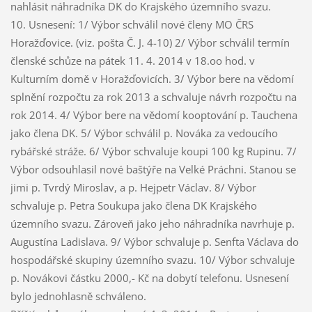
nahlásit náhradníka DK do Krajského územního svazu.
10. Usnesení: 1/ Výbor schválil nové členy MO ČRS
Horažďovice. (viz. pošta Č. J. 4-10) 2/ Výbor schválil termín
členské schůze na pátek 11. 4. 2014 v 18.oo hod. v
Kulturním domě v Horažďovicích. 3/ Výbor bere na vědomí
splnění rozpočtu za rok 2013 a schvaluje návrh rozpočtu na
rok 2014. 4/ Výbor bere na vědomí kooptování p. Tauchena
jako člena DK. 5/ Výbor schválil p. Nováka za vedoucího
rybářské stráže. 6/ Výbor schvaluje koupi 100 kg Rupinu. 7/
Výbor odsouhlasil nové baštýře na Velké Práchni. Stanou se
jimi p. Tvrdý Miroslav, a p. Hejpetr Václav. 8/ Výbor
schvaluje p. Petra Soukupa jako člena DK Krajského
územního svazu. Zároveň jako jeho náhradníka navrhuje p.
Augustína Ladislava. 9/ Výbor schvaluje p. Senfta Václava do
hospodářské skupiny územního svazu. 10/ Výbor schvaluje
p. Novákovi částku 2000,- Kč na dobytí telefonu. Usnesení
bylo jednohlasně schváleno.