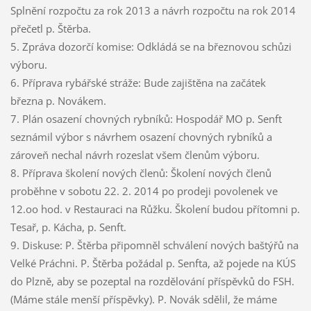
Splnění rozpočtu za rok 2013 a návrh rozpočtu na rok 2014
přečetl p. Štěrba.
5. Zpráva dozorčí komise: Odkládá se na březnovou schůzi
výboru.
6. Příprava rybářské stráže: Bude zajištěna na začátek
března p. Novákem.
7. Plán osazení chovných rybníků: Hospodář MO p. Senft
seznámil výbor s návrhem osazení chovných rybníků a
zároveň nechal návrh rozeslat všem členům výboru.
8. Příprava školení nových členů: Školení nových členů
proběhne v sobotu 22. 2. 2014 po prodeji povolenek ve
12.oo hod. v Restauraci na Růžku. Školení budou přítomni p.
Tesař, p. Kácha, p. Senft.
9. Diskuse: P. Štěrba připomněl schválení nových baštýřů na
Velké Práchni. P. Štěrba požádal p. Senfta, až pojede na KÚS
do Plzně, aby se pozeptal na rozdělování příspěvků do FSH.
(Máme stále menší příspěvky). P. Novák sdělil, že máme