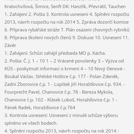
Kratochvílová, Šimice, Senft DK: Hanzlík, Převrátil, Tauchen
1. Zahájení 2. Pošta 3. Kontrola usnesení 4. Splnění rozpočtu
2013, návrh rozpočtu na rok 2014 5. Zpráva dozorčí komise
6. Příprava rybářské stráže 7. Plán osazení chovných rybníků
8. Příprava školení nových členů 9. Diskuse 10. Usnesení 11.
Závěr
1. Zahájení: Schůzi zahájil předseda MO p. Kácha.
2. Pošta: Č. J. 1 – 10 1 – 2 Vrácené povolenky 3 – Výzva od
KÚS - poskytnutí informací o krmení 4 – 10 Nový členové -
Boukal Václav, Střelské Hoštice č.p. 177 - Polan Zdeněk,
Zadní Zborovice č.p. 1 - Lupíšek Jiří Horažďovice č.p. 934. -
Fourprecht Pavel, Chanovice č.p. 78 - Bereza Mykola,
Chanovice č.p. 102 - Klásek Luboš, Horažďovice č.p. 1 -
Pánek Radek, Horažďovice č.p.764
3. Kontrola usnesení: Usnesení z minulé schůze výboru
splněno ve všech bodech.
4. Splnění rozpočtu 2013, návrh rozpočtu na rok 2014 :