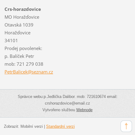
Crs-horazdovice
MO Horažďovice
Otavská 1039
Horažďovice
34101
Prodej povolenek:
p. Balíček Petr
mob: 721 279 038
PetrBali
cek@sezn
am.cz
Správce webu:p.Jedlička Dalibor. mob: 721610674 email:
crshorazdovice@email.cz
Vytvořeno službou
Webnode
Zobrazit:
Mobilní verzi
|
Standardní verzi