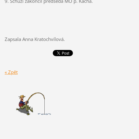
9. Schůzi zakončil předseda MO p. Kácha.
Zapsala Anna Kratochvílová.
« Zpět