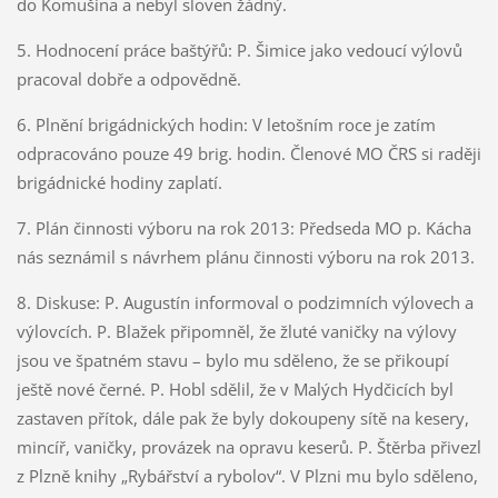
do Komušína a nebyl sloven žádný.
5. Hodnocení práce baštýřů: P. Šimice jako vedoucí výlovů
pracoval dobře a odpovědně.
6. Plnění brigádnických hodin: V letošním roce je zatím
odpracováno pouze 49 brig. hodin. Členové MO ČRS si raději
brigádnické hodiny zaplatí.
7. Plán činnosti výboru na rok 2013: Předseda MO p. Kácha
nás seznámil s návrhem plánu činnosti výboru na rok 2013.
8. Diskuse: P. Augustín informoval o podzimních výlovech a
výlovcích. P. Blažek připomněl, že žluté vaničky na výlovy
jsou ve špatném stavu – bylo mu sděleno, že se přikoupí
ještě nové černé. P. Hobl sdělil, že v Malých Hydčicích byl
zastaven přítok, dále pak že byly dokoupeny sítě na kesery,
mincíř, vaničky, provázek na opravu keserů. P. Štěrba přivezl
z Plzně knihy „Rybářství a rybolov“. V Plzni mu bylo sděleno,