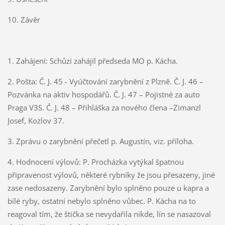
10. Závěr
1. Zahájení: Schůzi zahájil předseda MO p. Kácha.
2. Pošta: Č. J. 45 - Vyúčtování zarybnění z Plzně. Č. J. 46 –
Pozvánka na aktiv hospodářů. Č. J. 47 – Pojistné za auto
Praga V3S. Č. J. 48 – Přihláška za nového člena –Zimanzl
Josef, Kozlov 37.
3. Zprávu o zarybnění přečetl p. Augustín, viz. příloha.
4. Hodnocení výlovů: P. Procházka vytýkal špatnou
připravenost výlovů, některé rybníky že jsou přesazeny, jiné
zase nedosazeny. Zarybnění bylo splněno pouze u kapra a
bílé ryby, ostatní nebylo splněno vůbec. P. Kácha na to
reagoval tím, že štička se nevydařila nikde, lín se nasazoval