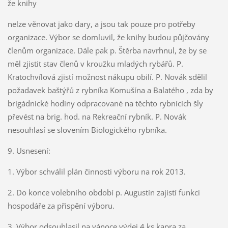
že knihy
nelze věnovat jako dary, a jsou tak pouze pro potřeby
organizace. Výbor se domluvil, že knihy budou půjčovány
členům organizace. Dále pak p. Štěrba navrhnul, že by se
měl zjistit stav členů v kroužku mladých rybářů. P.
Kratochvílová zjistí možnost nákupu obilí. P. Novák sdělil
požadavek baštýřů z rybníka Komušína a Balatého , zda by
brigádnické hodiny odpracované na těchto rybnících šly
převést na brig. hod. na Rekreační rybník. P. Novák
nesouhlasí se slovením Biologického rybníka.
9. Usnesení:
1. Výbor schválil plán činnosti výboru na rok 2013.
2. Do konce volebního období p. Augustín zajistí funkci
hospodáře za přispění výboru.
3. Výbor odsouhlasil na vánoce výdej 4 ks kapra za