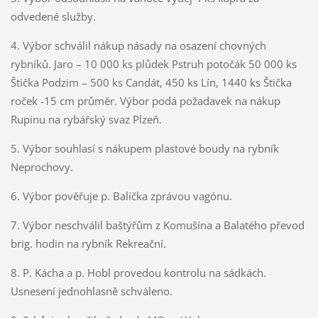
odvedené služby.
4. Výbor schválil nákup násady na osazení chovných
rybníků. Jaro – 10 000 ks plůdek Pstruh potočák 50 000 ks
Štička Podzim – 500 ks Candát, 450 ks Lín, 1440 ks Štička
roček -15 cm průměr. Výbor podá požadavek na nákup
Rupinu na rybářský svaz Plzeň.
5. Výbor souhlasí s nákupem plastové boudy na rybník
Neprochovy.
6. Výbor pověřuje p. Balíčka zprávou vagónu.
7. Výbor neschválil baštýřům z Komušína a Balatého převod
brig. hodin na rybník Rekreační.
8. P. Kácha a p. Hobl provedou kontrolu na sádkách.
Usnesení jednohlasně schváleno.