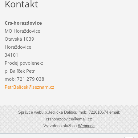
Kontakt
Crs-horazdovice
MO Horažďovice
Otavská 1039
Horažďovice
34101
Prodej povolenek:
p. Balíček Petr
mob: 721 279 038
PetrBali
cek@sezn
am.cz
Správce webu:p.Jedlička Dalibor. mob: 721610674 email:
crshorazdovice@email.cz
Vytvořeno službou
Webnode