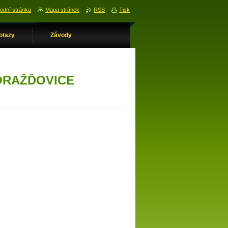
odní stránka
Mapa stránek
RSS
Tisk
otazy
Závody
ORAŽĎOVICE