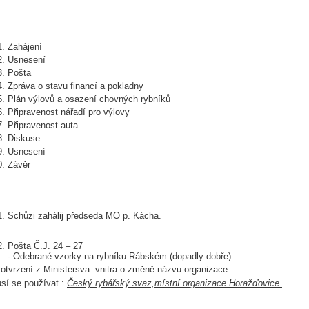
Zahájení
Usnesení
Pošta
Zpráva o stavu financí a pokladny
Plán výlovů a osazení chovných rybníků
Připravenost nářadí pro výlovy
Připravenost auta
Diskuse
Usnesení
Závěr
Schůzi zahálij předseda MO p. Kácha.
Pošta Č.J. 24 – 27
- Odebrané vzorky na rybníku Rábském (dopadly dobře).
Potvrzení z Ministersva vnitra o změně názvu organizace.
sí se používat :
Český rybářský svaz,místní organizace Horažďovice.