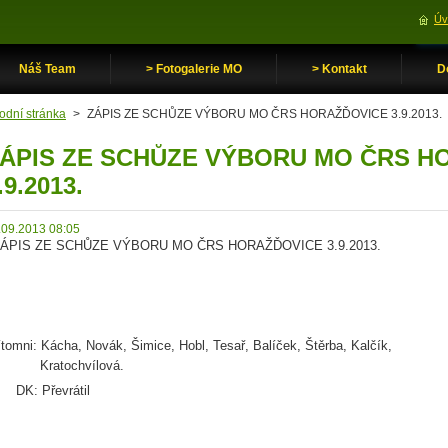
Úv
Náš Team
> Fotogalerie MO
> Kontakt
D
odní stránka
>
ZÁPIS ZE SCHŮZE VÝBORU MO ČRS HORAŽĎOVICE 3.9.2013.
ÁPIS ZE SCHŮZE VÝBORU MO ČRS H
.9.2013.
.09.2013 08:05
PIS ZE SCHŮZE VÝBORU MO ČRS HORAŽĎOVICE 3.9.2013.
ítomni: Kácha, Novák, Šimice, Hobl, Tesař, Balíček, Štěrba, Kalčík,
ratochvílová.
K: Převrátil