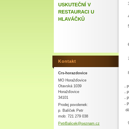
USKUTEČNÍ V
RESTAURACI U
HLAVÁČKŮ
Kontakt
Crs-horazdovice
MO Horažďovice
Otavská 1039
- 
Horažďovice
- 
34101
- 
- 
Prodej povolenek:
dá
p. Balíček Petr
mob: 721 279 038
PetrBali
cek@sezn
am.cz