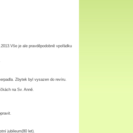
9.2013.Vše je ale pravděpodobně vpořádku
.
erpadla. Zbytek byl vysazen do revíru.
níčkách na Sv. Anně.
pravit.
tní jubileum(80 let).