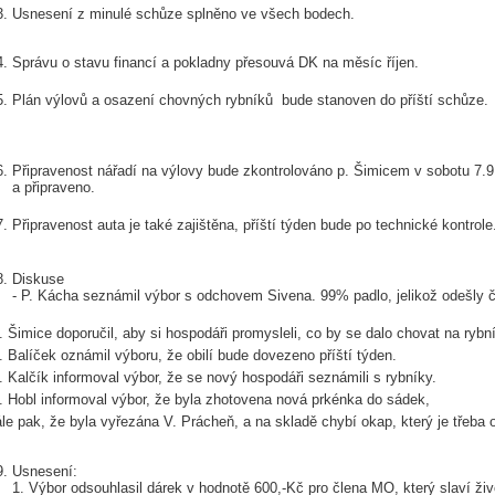
Usnesení z minulé schůze splněno ve všech bodech.
Správu o stavu financí a pokladny přesouvá DK na měsíc říjen.
Plán výlovů a osazení chovných rybníků bude stanoven do příští schůze.
Připravenost nářadí na výlovy bude zkontrolováno p. Šimicem v sobotu 7.
a připraveno.
Připravenost auta je také zajištěna, příští týden bude po technické kontrole
Diskuse
- P. Kácha seznámil výbor s odchovem Sivena. 99% padlo, jelikož odešly č
P. Šimice doporučil, aby si hospodáři promysleli, co by se dalo chovat na ryb
P. Balíček oznámil výboru, že obilí bude dovezeno příští týden.
P. Kalčík informoval výbor, že se nový hospodáři seznámili s rybníky.
P. Hobl informoval výbor, že byla zhotovena nová prkénka do sádek,
le pak, že byla vyřezána V. Prácheň, a na skladě chybí okap, který je třeba o
Usnesení:
1. Výbor odsouhlasil dárek v hodnotě 600,-Kč pro člena MO, který slaví živo