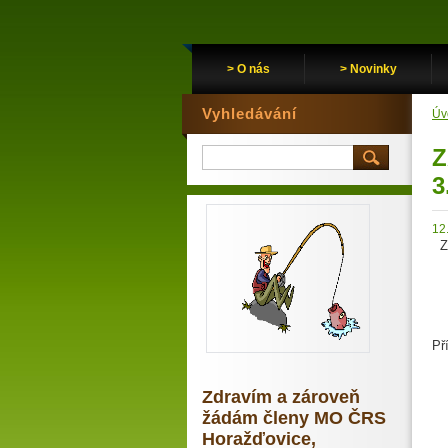
> O nás
> Novinky
Vyhledávání
Úv
Z
3
12
ZÁ
Př
K
D
Zdravím a zároveň
žádám členy MO ČRS
Horažďovice,