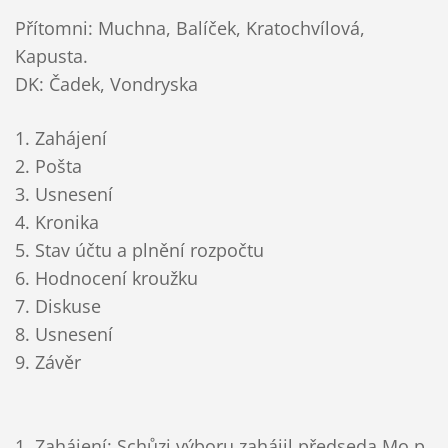
Přítomni: Muchna, Balíček, Kratochvílová,
Kapusta.
DK: Čadek, Vondryska
1. Zahájení
2. Pošta
3. Usnesení
4. Kronika
5. Stav účtu a plnění rozpočtu
6. Hodnocení kroužku
7. Diskuse
8. Usnesení
9. Závěr
1. Zahájení: Schůzi výboru zahájil předseda Mo p.