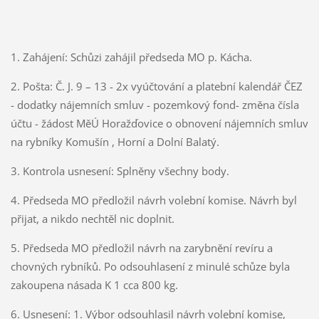
1. Zahájení: Schůzi zahájil předseda MO p. Kácha.
2. Pošta: Č. J. 9 – 13 - 2x vyúčtování a platební kalendář ČEZ
- dodatky nájemních smluv - pozemkový fond- změna čísla
účtu - žádost MěÚ Horažďovice o obnovení nájemních smluv
na rybníky Komušín , Horní a Dolní Balatý.
3. Kontrola usnesení: Splněny všechny body.
4. Předseda MO předložil návrh volební komise. Návrh byl
přijat, a nikdo nechtěl nic doplnit.
5. Předseda MO předložil návrh na zarybnění revíru a
chovných rybníků. Po odsouhlasení z minulé schůze byla
zakoupena násada K 1 cca 800 kg.
6. Usnesení: 1. Výbor odsouhlasil návrh volební komise,