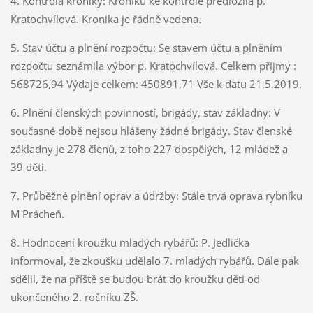
4. Kontrola kroniky: Kroniku ke kontrole předložila p.
Kratochvílová. Kronika je řádně vedena.
5. Stav účtu a plnění rozpočtu: Se stavem účtu a plněním
rozpočtu seznámila výbor p. Kratochvílová. Celkem příjmy :
568726,94 Výdaje celkem: 450891,71 Vše k datu 21.5.2019.
6. Plnění členských povinností, brigády, stav základny: V
současné době nejsou hlášeny žádné brigády. Stav členské
základny je 278 členů, z toho 227 dospělých, 12 mládež a
39 děti.
7. Průběžné plnění oprav a údržby: Stále trvá oprava rybníku
M Prácheň.
8. Hodnocení kroužku mladých rybářů: P. Jedlička
informoval, že zkoušku udělalo 7. mladých rybářů. Dále pak
sdělil, že na příště se budou brát do kroužku děti od
ukončeného 2. ročníku ZŠ.