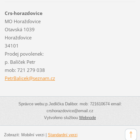
Crs-horazdovice
MO Horažďovice
Otavská 1039
Horažďovice
34101
Prodej povolenek:
p. Balíček Petr
mob: 721 279 038
PetrBali
cek@sezn
am.cz
Správce webu:p.Jedlička Dalibor. mob: 721610674 email:
crshorazdovice@email.cz
Vytvořeno službou
Webnode
Zobrazit:
Mobilní verzi
|
Standardní verzi