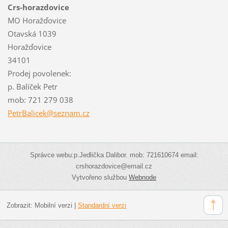
Crs-horazdovice
MO Horažďovice
Otavská 1039
Horažďovice
34101
Prodej povolenek:
p. Balíček Petr
mob: 721 279 038
PetrBali
cek@sezn
am.cz
Správce webu:p.Jedlička Dalibor. mob: 721610674 email:
crshorazdovice@email.cz
Vytvořeno službou
Webnode
Zobrazit:
Mobilní verzi
|
Standardní verzi