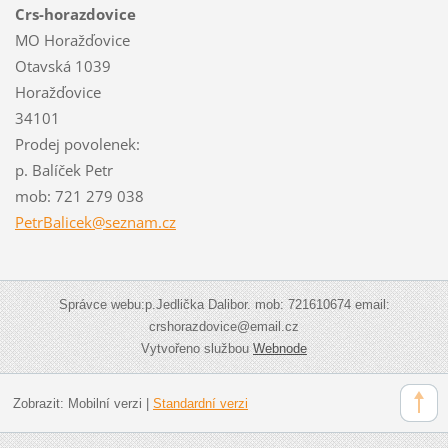
Crs-horazdovice
MO Horažďovice
Otavská 1039
Horažďovice
34101
Prodej povolenek:
p. Balíček Petr
mob: 721 279 038
PetrBali
cek@sezn
am.cz
Správce webu:p.Jedlička Dalibor. mob: 721610674 email:
crshorazdovice@email.cz
Vytvořeno službou
Webnode
Zobrazit:
Mobilní verzi
|
Standardní verzi