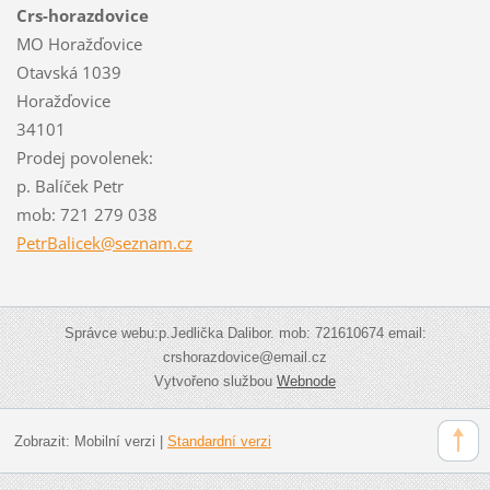
Crs-horazdovice
MO Horažďovice
Otavská 1039
Horažďovice
34101
Prodej povolenek:
p. Balíček Petr
mob: 721 279 038
PetrBali
cek@sezn
am.cz
Správce webu:p.Jedlička Dalibor. mob: 721610674 email:
crshorazdovice@email.cz
Vytvořeno službou
Webnode
Zobrazit:
Mobilní verzi
|
Standardní verzi